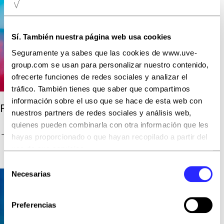
Sí. También nuestra página web usa cookies
Seguramente ya sabes que las cookies de www.uve-
group.com se usan para personalizar nuestro contenido,
ofrecerte funciones de redes sociales y analizar el
tráfico. También tienes que saber que compartimos
información sobre el uso que se hace de esta web con
Powering Progress, Lighting up Futures.
nuestros partners de redes sociales y análisis web,
quienes pueden combinarla con otra información que les
→
ENERGY
hayas proporcionado o que hayan recopilado a partir del
uso de sus servicios.
Selección
Puedes aceptar todas las cookies pulsando el botón
Necesarias
de
“Aceptar todas” o rechazarlas con “Rechazar todas”.
consentimiento
También puedes escogerlas y, por lo tanto, aceptar o
Preferencias
rechazar las que quieras con el botón “Permitir la
selección”