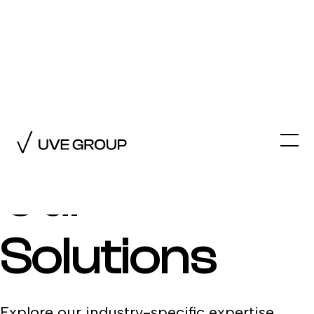
Industries
Powered by
Our
Solutions
Explore our industry-specific expertise,