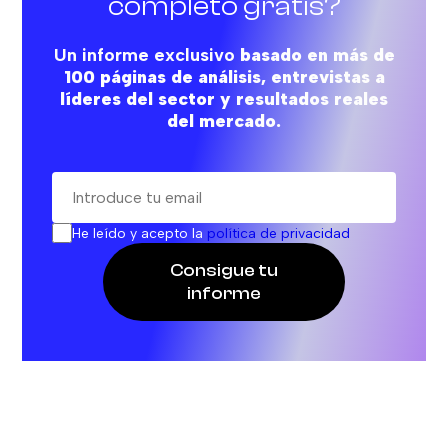
completo gratis?
Un informe exclusivo
basado en más de
100 páginas de análisis, entrevistas a
líderes del sector y resultados reales
del mercado.
He leído y acepto la
política de privacidad
Consigue tu
informe