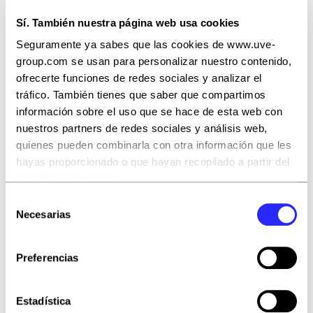
Sí. También nuestra página web usa cookies
Seguramente ya sabes que las cookies de www.uve-
group.com se usan para personalizar nuestro contenido,
ofrecerte funciones de redes sociales y analizar el
tráfico. También tienes que saber que compartimos
¿Te has descargado
información sobre el uso que se hace de esta web con
nuestros partners de redes sociales y análisis web,
nuestro informe
quienes pueden combinarla con otra información que les
completo gratis?
hayas proporcionado o que hayan recopilado a partir del
uso de sus servicios.
Un informe exclusivo
basado en más de
Selección
100 páginas de análisis, entrevistas a
Puedes aceptar todas las cookies pulsando el botón
Necesarias
de
líderes del sector y resultados reales
“Aceptar todas” o rechazarlas con “Rechazar todas”.
consentimiento
del mercado.
También puedes escogerlas y, por lo tanto, aceptar o
Preferencias
rechazar las que quieras con el botón “Permitir la
selección”
Estadística