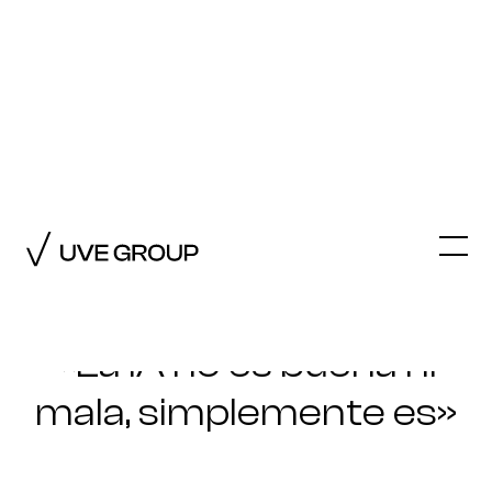
VOLVER A PULSE AI
Entrevista
Gustavo Belaustegui
(Diageo):
«La IA no es buena ni
mala, simplemente es»