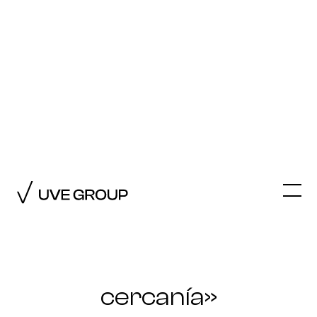
VOLVER A PULSE AI
Entrevista
Miguel Madrigal (Leroy
Merlin España):
«La IA nos hace más
ágiles sin perder
cercanía»