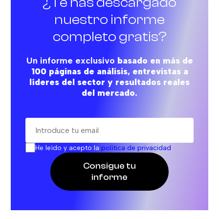
¿Te has descargado
nuestro informe
completo gratis?
Un informe exclusivo
basado en más de
100 páginas de análisis, entrevistas a
líderes del sector y resultados reales
del mercado.
He leído y acepto la
política de privacidad
Consigue tu
informe