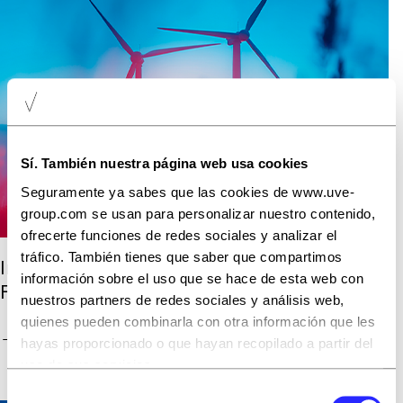
Sí. También nuestra página web usa cookies
Seguramente ya sabes que las cookies de www.uve-
group.com se usan para personalizar nuestro contenido,
ofrecerte funciones de redes sociales y analizar el
tráfico. También tienes que saber que compartimos
Impulsando el Progreso, Iluminando el
información sobre el uso que se hace de esta web con
Futuro.
nuestros partners de redes sociales y análisis web,
quienes pueden combinarla con otra información que les
→
ENERGÍA
hayas proporcionado o que hayan recopilado a partir del
uso de sus servicios.
Selección