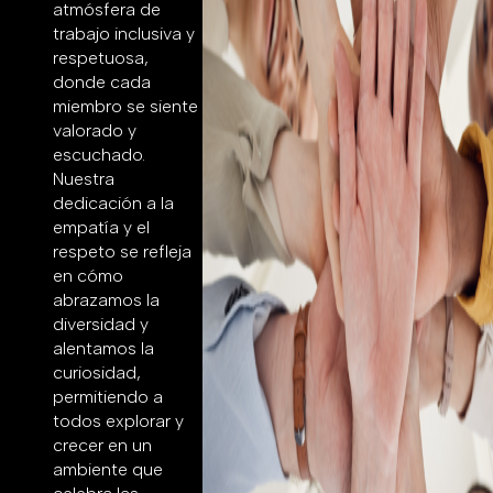
atmósfera de
trabajo inclusiva y
respetuosa,
donde cada
miembro se siente
valorado y
escuchado.
Nuestra
dedicación a la
empatía y el
respeto se refleja
en cómo
abrazamos la
diversidad y
alentamos la
curiosidad,
permitiendo a
todos explorar y
crecer en un
ambiente que