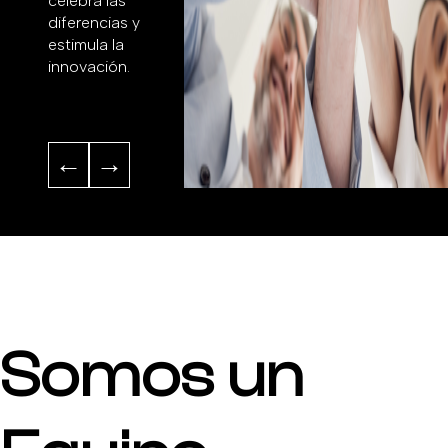
celebra las
diferencias y
estimula la
innovación.
←
→
Somos un