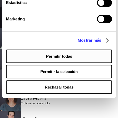
Estadística
Jesús de Dios
Marketing
Desarrollador FullStack
Anthony Rodriguez
Mostrar más
Desarrollador FullStack
Permitir todas
Elena González
Editora de contenido
Permitir la selección
Marta López
Editora de contenido
Rechazar todas
Laura Movilla
Editora de contenido