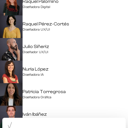
Raquel Palomino
Diseñadora Digital
Raquel Pérez-Cortés
Diseñadora UX/UI
Julio Siñeriz
Diseñador UX/UI
Nuria López
Diseñadora IA
Patricia Torregrosa
Diseñadora Gráfica
Iván Ibáñez
Web Manager / Dev Research