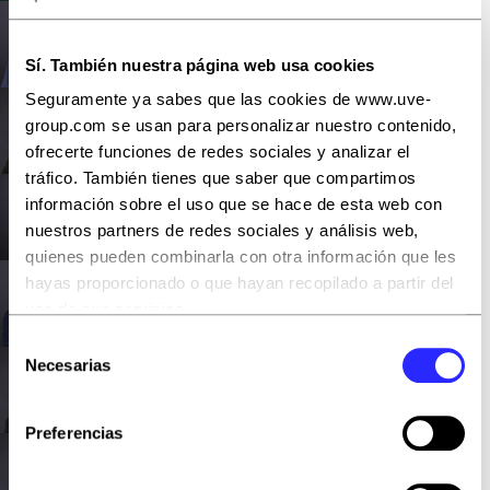
Angel Sevilla
Software Development Manager
Sí. También nuestra página web usa cookies
Seguramente ya sabes que las cookies de www.uve-
Jordi Comes
group.com se usan para personalizar nuestro contenido,
Desarrollador FullStack
ofrecerte funciones de redes sociales y analizar el
tráfico. También tienes que saber que compartimos
información sobre el uso que se hace de esta web con
Jesús del Río
Desarrollador FullStack
nuestros partners de redes sociales y análisis web,
quienes pueden combinarla con otra información que les
hayas proporcionado o que hayan recopilado a partir del
Rubén Losada
uso de sus servicios.
Desarrollador FullStack
Selección
Puedes aceptar todas las cookies pulsando el botón
Necesarias
de
Armando Ruano
“Aceptar todas” o rechazarlas con “Rechazar todas”.
consentimiento
Desarrollador FullStack
También puedes escogerlas y, por lo tanto, aceptar o
Preferencias
rechazar las que quieras con el botón “Permitir la
Rafael Rueda
selección”
Desarrollador FullStack