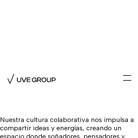
El Equipo
En UVE GROUP, somos un equipo
compuesto por individuos diversos y
apasionados, unidos por una visión común
de creatividad e innovación. En nuestro
núcleo, valoramos y respetamos cada voz y
talento, fomentando un entorno de
empatía, comprensión y respeto mutuo.
Nuestra cultura colaborativa nos impulsa a
compartir ideas y energías, creando un
espacio donde soñadores, pensadores y