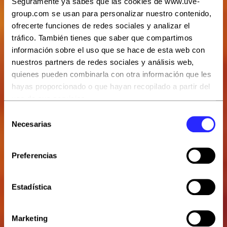
Seguramente ya sabes que las cookies de www.uve-
group.com se usan para personalizar nuestro contenido,
ofrecerte funciones de redes sociales y analizar el
tráfico. También tienes que saber que compartimos
información sobre el uso que se hace de esta web con
nuestros partners de redes sociales y análisis web,
quienes pueden combinarla con otra información que les
hayas proporcionado o que hayan recopilado a partir del
uso de sus servicios.
Selección
Puedes aceptar todas las cookies pulsando el botón
Necesarias
de
“Aceptar todas” o rechazarlas con “Rechazar todas”.
consentimiento
También puedes escogerlas y, por lo tanto, aceptar o
Preferencias
rechazar las que quieras con el botón “Permitir la
selección”
Estadística
Marketing